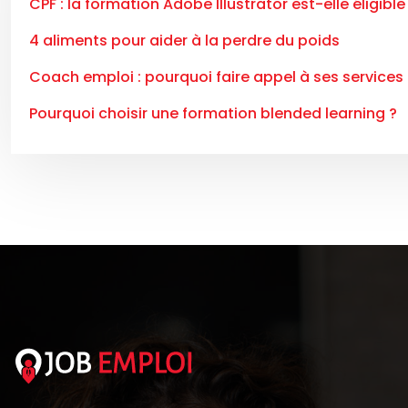
CPF : la formation Adobe Illustrator est-elle éligible
4 aliments pour aider à la perdre du poids
Coach emploi : pourquoi faire appel à ses services 
Pourquoi choisir une formation blended learning ?